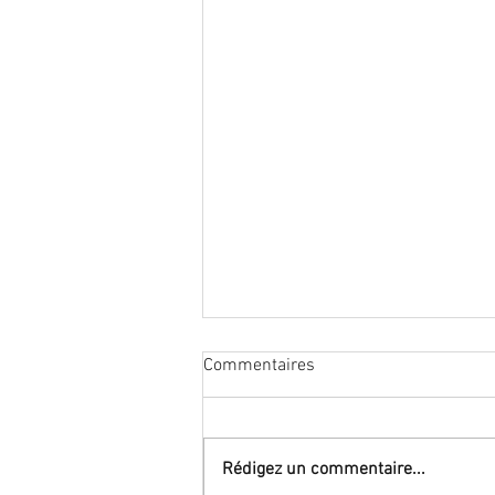
Carlo GINSBURG, Signes,
Commentaires
traces, pistes.
Article paru en 1980 de ce grand
historien disparu le 17 juin 2026...
Rédigez un commentaire...