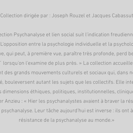
Collection dirigée par : Joseph Rouzel et Jacques Cabassu
ection Psychanalyse et lien social suit l'indication freudien
 L'opposition entre la psychologie individuelle et la psycholo
ive, qui peut, à première vue, paraître très profonde, perd 
´ lorsqu'on l'examine de plus près. » La collection accueille
t des grands mouvements culturels et sociaux qui, dans n
, bouleversent autant les sujets que les collectifs. Elle int
s dimensions éthiques, politiques, institutionnelles, clini
dier Anzieu : « Hier les psychanalystes avaient à braver la ré
psychanalyse. Leur tâche aujourd'hui est inverse : ils ont à
résistance de la psychanalyse au monde.»