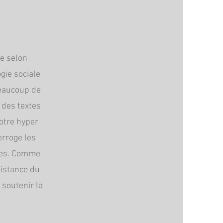
t
ne selon
gie sociale
beaucoup de
 des textes
otre hyper
erroge les
ques. Comme
sistance du
 soutenir la