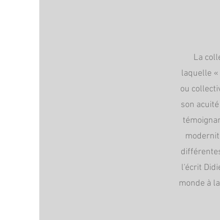
La coll
laquelle «
ou collect
son acuité
témoignan
modernité
différente
l'écrit Di
monde à la 