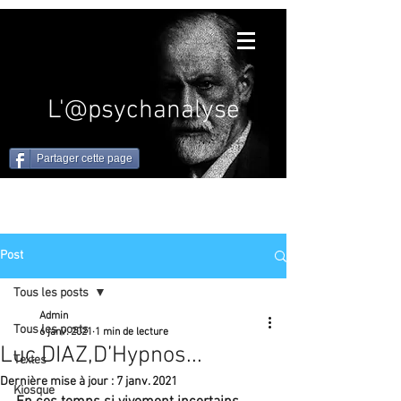
L'@psychanalyse
Partager cette page
Post
Tous les posts
Admin
Tous les posts
6 janv. 2021
1 min de lecture
Luc DIAZ,D’Hypnos...
Textes
Dernière mise à jour :
7 janv. 2021
Kiosque