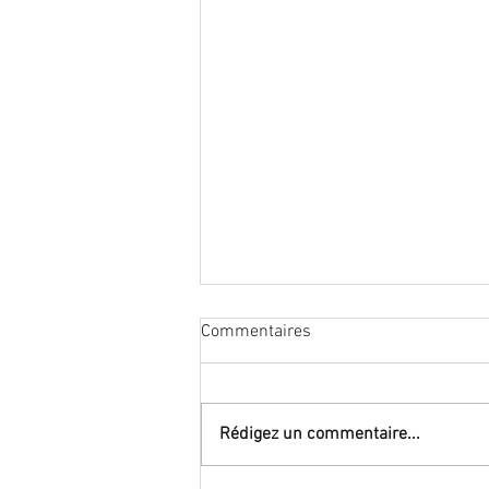
Carlo GINSBURG, Signes,
Commentaires
traces, pistes.
Article paru en 1980 de ce grand
historien disparu le 17 juin 2026...
Rédigez un commentaire...