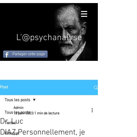
L'@psychanalyse
Partager cette page
Post
Tous les posts
Admin
Tous les posts
12 janv. 2023
1 min de lecture
Dr. Luc
Textes
DIAZ,Personnellement, je
Kiosque