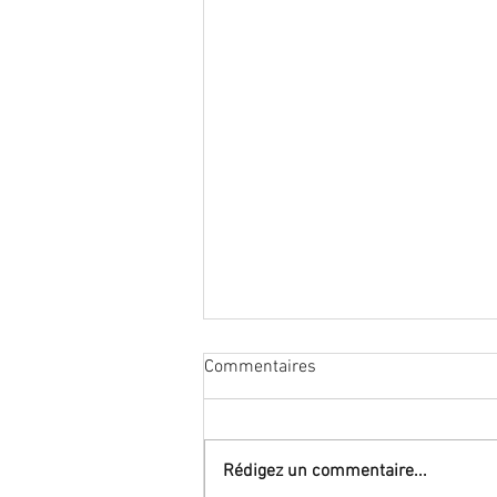
Carlo GINSBURG, Signes,
Commentaires
traces, pistes.
Article paru en 1980 de ce grand
historien disparu le 17 juin 2026...
Rédigez un commentaire...